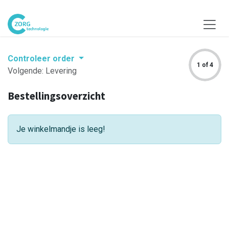
Overslaan naar inhoud
Controleer order
1 of 4
Volgende: Levering
Bestellingsoverzicht
Je winkelmandje is leeg!