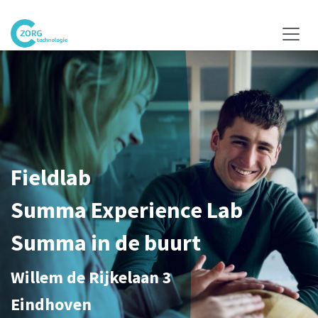
Overslaan naar inhoud
Fieldlab
Summa Experience Lab
Summa in de buurt
Willem de Rijkelaan 3
Eindhoven